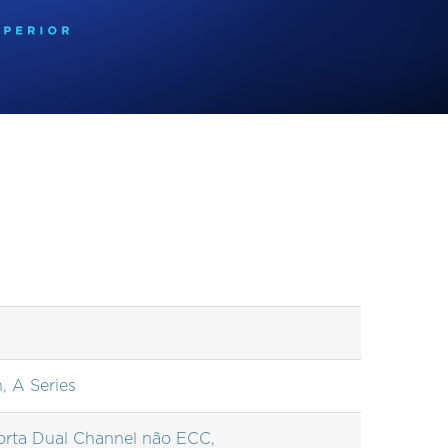
 A Series
ta Dual Channel não ECC,