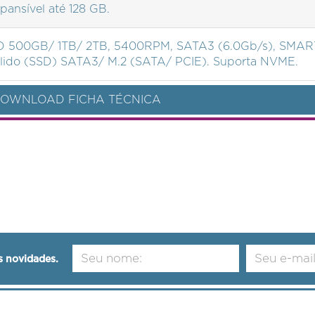
pansível até 128 GB.
 500GB/ 1TB/ 2TB, 5400RPM, SATA3 (6.0Gb/s), SMART
lido (SSD) SATA3/ M.2 (SATA/ PCIE). Suporta NVME.
OWNLOAD FICHA TÉCNICA
s novidades.