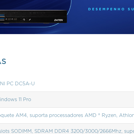
AS
INI PC DC5A-U
ndows 11 Pro
quete AM4, suporta processadores AMD ® Ryzen, Athlon,
slots SODIMM, SDRAM DDR4 3200/3000/2666Mhz, supor