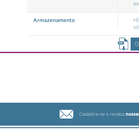
ex
Armazenamento
HD
só
D
Cadastre-se e receba
nossa