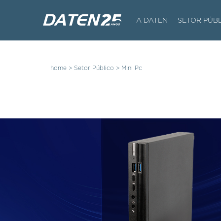
A DATEN
SETOR PÚB
home >
Setor Público
>
Mini Pc