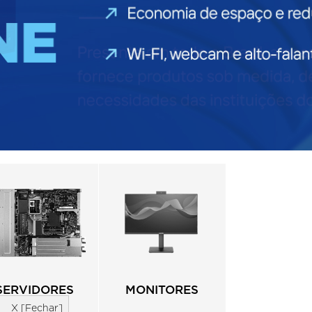
SERVIDORES
MONITORES
X [Fechar]