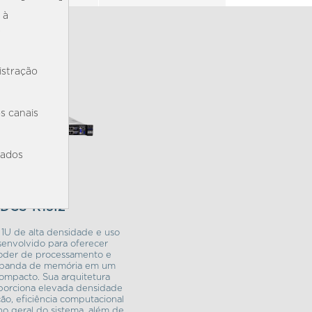
 à
s
istração
s canais
iados
DCS-R15I2
 1U de alta densidade e uso
senvolvido para oferecer
oder de processamento e
e banda de memória em um
ompacto. Sua arquitetura
porciona elevada densidade
ção, eficiência computacional
 geral do sistema, além de