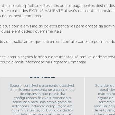
entes do setor público, reiteramos que os pagamentos destinados
 ser realizados EXCLUSIVAMENTE através das contas bancária
s na proposta comercial.
 atua com a emissão de boletos bancários para órgãos da admin
arquias e entidades governamentais.
úvidas, solicitamos que entrem em contato conosco por meio do
ece: comunicações formais e documentos só têm validade se env
os de e-mails informados na Proposta Comercial.
DCS-R25I2
Seguro, confiável e altamente escalável,
Servidor de
este sistema apresenta uma capacidade
geral, de
de expansão que possibilita
máximo p
configurações flexíveis, tornando-o
largura d
adequado para uma ampla gama de
formato c
aplicações, incluindo computação em
modular pro
nuvem, virtualização, banco de dados,
de virtualiza
big data, inteligência artificial, entre
e desempenho