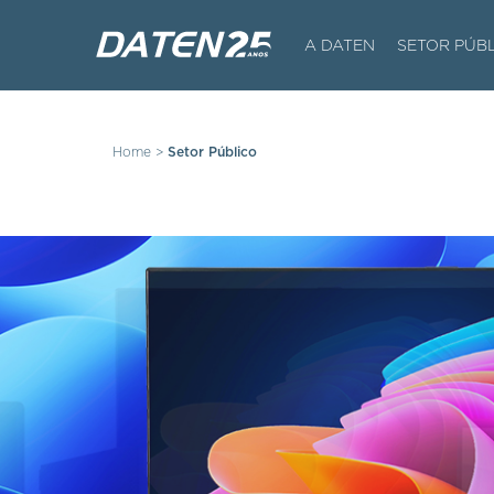
A DATEN
SETOR PÚB
Home
>
Setor Público