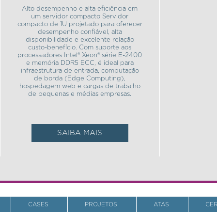
Alto desempenho e alta eficiência em
um servidor compacto Servidor
compacto de 1U projetado para oferecer
desempenho confiável, alta
disponibilidade e excelente relação
custo-benefício. Com suporte aos
processadores Intel® Xeon® série E-2400
e memória DDR5 ECC, é ideal para
infraestrutura de entrada, computação
de borda (Edge Computing),
hospedagem web e cargas de trabalho
de pequenas e médias empresas.
SAIBA MAIS
CASES
PROJETOS
ATAS
CE