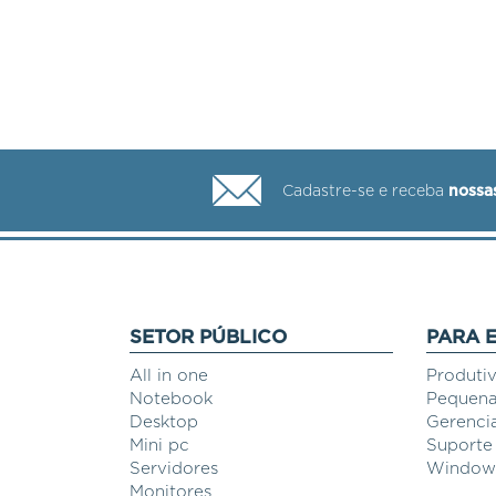
Cadastre-se e receba
nossa
SETOR PÚBLICO
PARA 
All in one
Produti
Notebook
Pequena
Desktop
Gerenci
Mini pc
Suporte
Servidores
Windows
Monitores