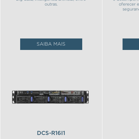
outras.
oferecer e
seguranç
SAIBA MAIS
DCS-R16I1