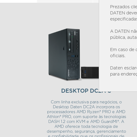
Prezados cli
DATEN devem
especificada
A DATEN não
pública, aut
Em caso de d
oficiais.
Daten esclar
para endereç
DESKTOP DC2A-S
Com linha exclusiva para negócios, o
Desktop Daten DC2A incorpora os
processadores AMD Ryzen® PRO e AMD
Athlon® PRO, com suporte às tecnologias
DASH 1.2 com KVM e AMD GuardMI®. A
AMD oferece toda tecnologia de
desempenho, segurança, gerenciamento
e confiabilidade que os profissionais de