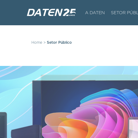
A DATEN
SETOR PÚB
Home
>
Setor Público