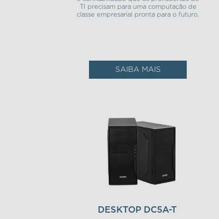
TI precisam para uma computação de
classe empresarial pronta para o futuro.
SAIBA MAIS
DESKTOP DC5A-T