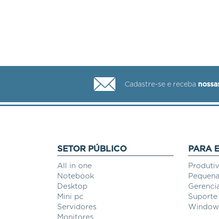
Cadastre-se e receba
nossa
SETOR PÚBLICO
PARA 
All in one
Produti
Notebook
Pequena
Desktop
Gerenci
Mini pc
Suporte
Servidores
Windows
Monitores