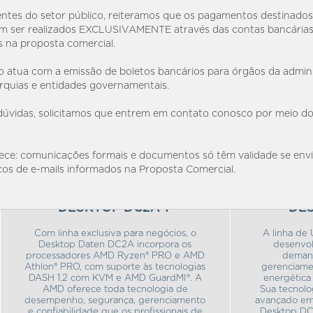
entes do setor público, reiteramos que os pagamentos destinados
 ser realizados EXCLUSIVAMENTE através das contas bancária
s na proposta comercial.
 atua com a emissão de boletos bancários para órgãos da admin
arquias e entidades governamentais.
úvidas, solicitamos que entrem em contato conosco por meio do
ece: comunicações formais e documentos só têm validade se env
os de e-mails informados na Proposta Comercial.
DESKTOP DC2A-T
DE
Com linha exclusiva para negócios, o
A linha de
Desktop Daten DC2A incorpora os
desenvol
processadores AMD Ryzen® PRO e AMD
deman
Athlon® PRO, com suporte às tecnologias
gerenciamen
DASH 1.2 com KVM e AMD GuardMI®. A
energética
AMD oferece toda tecnologia de
Sua tecnolo
desempenho, segurança, gerenciamento
avançado em
e confiabilidade que os profissionais de
Desktop DC