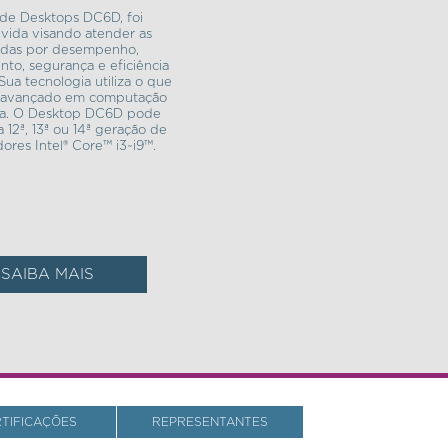
 de Desktops DC6D, foi
vida visando atender as
das por desempenho,
to, segurança e eficiência
Sua tecnologia utiliza o que
s avançado em computação
va. O Desktop DC6D pode
a 12ª, 13ª ou 14ª geração de
ores Intel® Core™ i3~i9™.
SAIBA MAIS
RTIFICAÇÕES
REPRESENTANTES