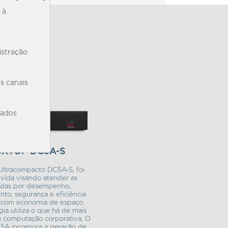
 à
s
istração
s canais
iados
SKTOP DC5A-S
 Ultracompacto DC5A-S, foi
vida visando atender as
das por desempenho,
to, segurança e eficiência
 com economia de espaço.
gia utiliza o que há de mais
 computação corporativa. O
5A incorpora a geração de