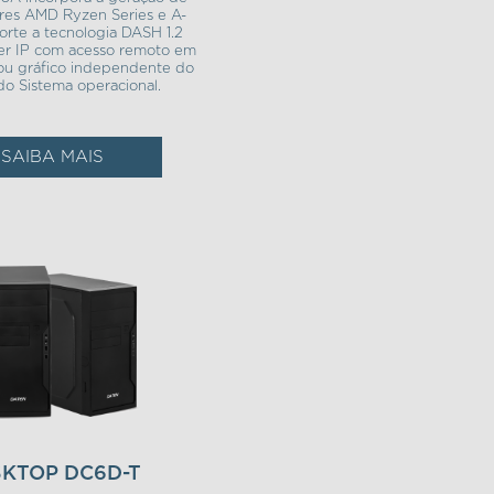
res AMD Ryzen Series e A-
orte a tecnologia DASH 1.2
r IP com acesso remoto em
ou gráfico independente do
do Sistema operacional.
SAIBA MAIS
SKTOP DC6D-T