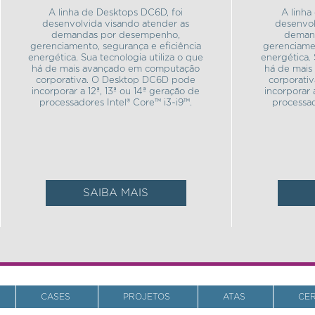
A linha de Desktops DC6D, foi
A linha
desenvolvida visando atender as
desenvol
demandas por desempenho,
deman
gerenciamento, segurança e eficiência
gerenciamen
energética. Sua tecnologia utiliza o que
energética. 
há de mais avançado em computação
há de mai
corporativa. O Desktop DC6D pode
corporati
incorporar a 12ª, 13ª ou 14ª geração de
incorporar 
processadores Intel® Core™ i3~i9™.
processad
SAIBA MAIS
CASES
PROJETOS
ATAS
CE