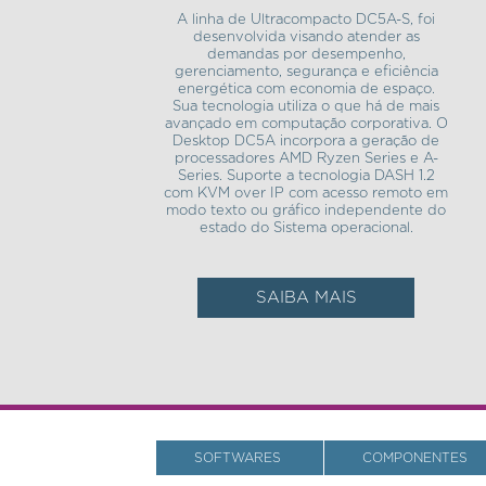
A linha de Ultracompacto DC5A-S, foi
desenvolvida visando atender as
demandas por desempenho,
gerenciamento, segurança e eficiência
energética com economia de espaço.
Sua tecnologia utiliza o que há de mais
avançado em computação corporativa. O
Desktop DC5A incorpora a geração de
processadores AMD Ryzen Series e A-
Series. Suporte a tecnologia DASH 1.2
com KVM over IP com acesso remoto em
modo texto ou gráfico independente do
estado do Sistema operacional.
SAIBA MAIS
SOFTWARES
COMPONENTES