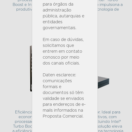
processadores Intel® de 12ª e 13ª geração, Intel® Turbo
para órgãos da
Boost e Intel® Hyper-Threading, nossa solução impulsiona a
produtividade ocupando menos espaço. Tecnologia de
administração
ponta para seu negócio.
pública, autarquias e
entidades
SAIBA MAIS
governamentais.
Em caso de dúvidas,
solicitamos que
entrem em contato
conosco por meio
dos canais oficiais.
Daten esclarece:
comunicações
formais e
documentos só têm
validade se enviados
MINI PC DC6C-U
para endereços de e-
mails informados na
Eficiência Compacta e Desempenho Superior. Ideal para
Proposta Comercial.
economizar espaço em ambientes corporativos, com
processadores Intel® de 12ª e 13ª geração, incluindo Intel®
Turbo Boost e Intel® Hyper-Threading, nossa solução eleva
a eficiência ocupando menos espaço. Avance na tecnologia