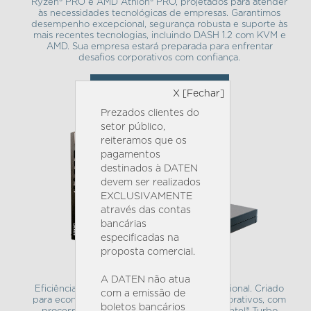
Ryzen® PRO e AMD Athlon® PRO, projetados para atender
às necessidades tecnológicas de empresas. Garantimos
desempenho excepcional, segurança robusta e suporte às
mais recentes tecnologias, incluindo DASH 1.2 com KVM e
AMD. Sua empresa estará preparada para enfrentar
desafios corporativos com confiança.
SAIBA MAIS
X [Fechar]
Prezados clientes do
setor público,
reiteramos que os
pagamentos
destinados à DATEN
devem ser realizados
EXCLUSIVAMENTE
através das contas
bancárias
especificadas na
proposta comercial.
MINI PC DC6D-U
A DATEN não atua
Eficiência Compacta e Desempenho Excepcional. Criado
com a emissão de
para economizar espaço em ambientes corporativos, com
boletos bancários