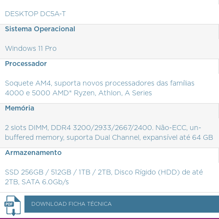
DESKTOP DC5A-T
Sistema Operacional
Windows 11 Pro
Processador
Soquete AM4, suporta novos processadores das famílias
4000 e 5000 AMD® Ryzen, Athlon, A Series
Memória
2 slots DIMM, DDR4 3200/2933/2667/2400. Não-ECC, un-
buffered memory, suporta Dual Channel, expansível até 64 GB
Armazenamento
SSD 256GB / 512GB / 1TB / 2TB, Disco Rígido (HDD) de até
2TB, SATA 6.0Gb/s
DOWNLOAD FICHA TÉCNICA